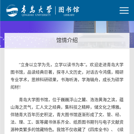
馆情介绍
“立身以立学为先，立学以读书为本”。欢迎走进青岛大学
图书馆，品读经典巨著，探寻人文历史，对话古今鸿儒，精研
专业学术，思辨科研硕果，书海听涛，学海辑舟，成长为硕学
闳材！
青岛大学图书馆，位于巍巍浮山之麓、浩浩黄海之滨，蕴
山海之灵气，汇人文之经典，集科技之精粹，储文化之博雅。
伴随青大百年历史积淀，青大图书馆逐渐形成了文、管、经、
法、理、工、医等藏书体系齐全、纸质图书期刊与电子文献资
源种类繁多的馆藏特色。我馆不仅收藏了《四库全书》、《续