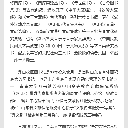
修四库书》、《四库禁毁丛书》、《传世藏书》、《古今图书
集成》等古代典籍，还收藏了《中华大藏经》、《乾隆大藏
经》和《大正大藏经》为代表的一系列宗教类书籍，更有《域
外汉籍珍本文库》、《韩国历代文集丛书》、《韩国汉文燕行
文献选编》、《越南汉文燕行文献集成》等一大批东亚文化研
究典籍，也有《新格鲁夫音乐与音乐家大辞典》、《中国民族
民间文艺集成志书》和《中国音乐文物大系》等艺术类研究丛
书，配之以丰富的文献检索工具书，活脱脱的读者乐园，俨然
一座学术殿堂。
浮山校区图书馆是93年投入使用，是当时山东省单体面积
最大的图书馆，也是山东省最早实现自动化管理的图书馆之
一。青岛大学图书馆曾被中国高等教育文献保障系统
（CALIS）批准为虚拟参考咨询和原文传递的示范馆；被教育
部calis管理中心授予“馆际互借与文献传递服务优秀示范馆”；
被calis山东省文献信息服务中心授予“文献传递服务一等奖”、
“外文期刊检索利用二等奖”、“虚拟咨询服务三等奖”。
自2019年之后，青岛大学图书馆大力践行推进情报信息特