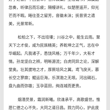
忽奏，听律吕而忘疲；隔幔讲礼，似楚匣遥开，仰光
芒而不暇。睠往圣之留芳，音徽未沬；抚昔贤之遗
美，光景常新。
松柏之下，不出培塿；川谷之中，能生云雨。聚
天下之才俊，咸为民族精英；养乾坤之正气，志在中
华崛起。凡我诸子，悉饶风格；万千年少，大有才
情。孙龙坚白之辨，明晰源流；白虎同异之论，深解
堂奥。壮其拔地之才，厚厥培风之翼。鸢飞戾天，慕
长空之寥廓；鲲运巨海，乐溟渤之无垠。河出碣石，
盘九曲而弥雄；玉孕蓝田，绚连城而更贵。
烟澄昃景，霜润新曦。欣逢承平，高歌盛世。惟
愿仁德之心不失，大同之道日昌。戮力同心，护此庋