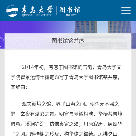
图书馆铭并序
2014
年初，有
感于图书馆的气韵，青岛大学文
学院翟景运博士援笔题写了青岛大学图书馆铭并序，
其辞曰：
观夫巍峨之馆，界乎山海之间。朝晖无不照之
鲜，玄夜有溢彩之景。明窗与翠微相映，华榱共青嶂
俱悬。溪涧铮淙，仿佛袁家之渴；川原寂历，居然华
子之冈。雕桂榭之玲珑，构华檐之缱绻。风拂夕山，