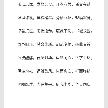
乐以忘忧，发愤忘食。开卷有益，斯文在兹。
遍理珠囊，详检楮墨。旁稽互证，规模宏阔。
卓著贞恒，悉捐逸豫。庋藏不伤，书城永固。
周虽旧邦，其命维新。朝乾夕惕，赖此青衿。
沉浸醲郁，含英咀华。黾勉同心，下学上达。
明诗习礼，诵雅歌风。恢而愈富，析而弥精。
鸿图既建，志在复兴。愿我中华，普天同庆。