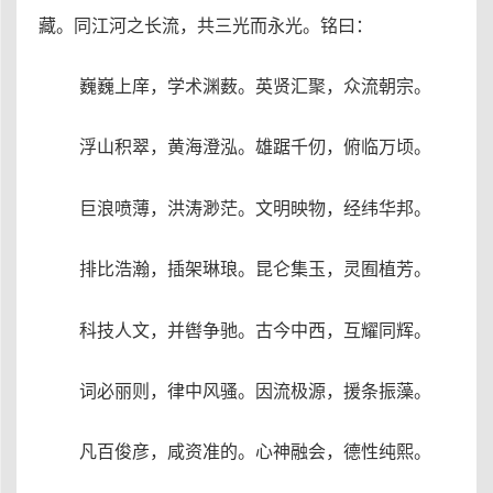
藏。同江河之长流，共三光而永光。铭曰：
巍巍上庠，学术渊薮。英贤汇聚，众流朝宗。
浮山积翠，黄海澄泓。雄踞千仞，俯临万顷。
巨浪喷薄，洪涛渺茫。文明映物，经纬华邦。
排比浩瀚，插架琳琅。昆仑集玉，灵囿植芳。
科技人文，并辔争驰。古今中西，互耀同辉。
词必丽则，律中风骚。因流极源，援条振藻。
凡百俊彦，咸资准的。心神融会，德性纯熙。