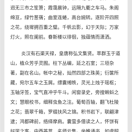
迥无三市之笙箫；霞霭晨钟，远隔九衢之车马。朱阁
绵亘，绿竹葱蒨；曲室连蜷，高台婉转。逐阶开四照
之花，绕墀拥百重之璧。千帆云影，幻于天际；万家
灯火，照在阑前。眷斯楼以徘徊，独蕴情而潇洒。
炎汉有石渠天禄，皇唐称弘文集贤。萃群玉于道
山，植众芳乎灵囿。柱下丛编，延之石室；三垣杂
著，副在名山。帐中之秘，灿然四部之珠英；衍箧所
藏，宛尔五车之玉屑。缥囊缃帙，灵光上烛于瑶枢；
玉轴牙签，宝气直冲乎牛斗。闲窗录史，旁搜蝌蚪之
文；慧眼校书，细释虫鱼之注。葡萄百轴，翻飞杜陵
之花；翡翠千箱，罗缀扶风之锦。积书岩下，联翩津
逮；鸿都碑前，络绎摩肩。囊萤多借读之人，怀饼有
好学之客。中西荟萃，名师云集。坐帷诵书，如虞韶