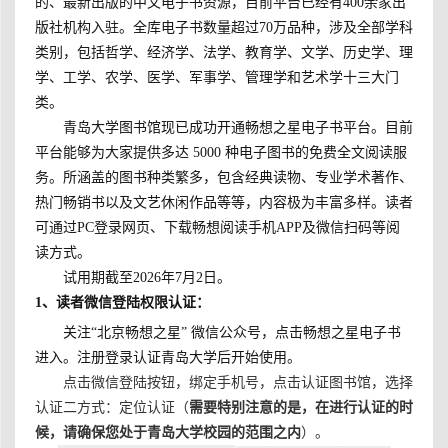
的、最新出版的中文电子书资源，目前平台已经有400余家出
版社机构入驻。全库电子书数量超过70万品种，涉及全部学科
类别，包括哲学、经济学、法学、教育学、文学、历史学、理
学、工学、农学、医学、军事学、管理学和艺术学十三大门
类。
青岛大学图书馆现已成功开通畅想之星电子书平台。目前
平台能够为大家提供多达 5000 种电子图书的免费全文阅读服
务。所涵盖的图书种类繁多，包含经典读物、专业学术著作、
热门畅销书以及文艺休闲作品等等，内容极为丰富多样。读者
可通过PC登录网页、下载畅想阅读手机APP及微信扫码等阅
读方式。
试用期截至2026年7月2日。
1
、读者微信登陆权限认证：
关注“北京畅想之星” 微信公众号，点击畅想之星电子书
进入。注册登录认证青岛大学后开始使用。
点击微信登陆按钮，绑定手机号，点击认证图书馆，选择
认证二方式：定位认证（
需要特别注意的是，在进行认证的时
候，请确保您处于青岛大学校园的范围之内
）。