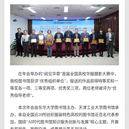
在年会举办的
“阅见华章”首届全国高校华服摄影大赛中，
我校图书馆获评“优秀组织单位”，报送的作品获得特等奖和一
等奖各一项、三等奖两项、优秀奖三项，两位老师被评为“优
秀指导老师”。
本次
年会
由东华大学图书馆主办、天津工业大学图书馆承
办，
来自
全国
近
20
所纺织服装特色高校
的
图书馆
近百名
代表
参
加
，围绕
“AI时代图书馆知识服务创新与发展”核心主题，开展