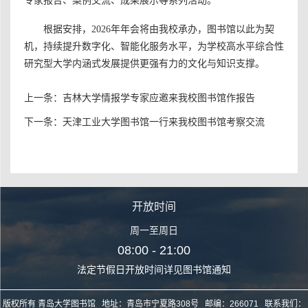
专家报告、案例交流、成果展示等系列活动
。
根据安排，
202
6
年年会
将由我校承办，
图书馆
以此
为契
机，持续提升数字化、智能化服务水平，为学校
高水平综合性
研究型
大学内涵式发展提供更强有力的文化与知识支撑。
上一条：
吉林大学情报学专家应邀来我校图书馆作报告
下一条：
天津工业大学图书馆一行来我校图书馆考察交流
开放时间
周一至周日
08:00 - 21:00
法定节假日开放时间详见图书馆通知
版权所有 青岛大学图书馆 地址：青岛市宁夏路308号 邮编：266071 联系我们：