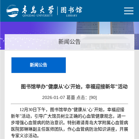
新闻公告
新闻公告
图书馆举办“健康从‘心’开始，幸福迎接新年”活动
2026-01-07 葛蕾 点击：[
90
]
12月30日下午
，图书馆举办
“健康从
‘心’
开始，幸福迎接
新年
”活动
，
引导广大馆员
树立正确的
心血管
健康观念，进一
步增强
心血管病的防治
意识
。
特别邀请
青岛
大学附属心血管病
医院郭琳琳副主任医师团队，
作
心血管病防治
知识讲座，开展
专家义诊活动。