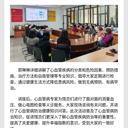
郭琳琳详细
讲解了
心血管疾病
的
分类和危险因素、预防措
施、治疗方法和自我管理
等专业知识
，倡导
大家
定期进行检
查，
通过健康生活方式降低患病风险，
做到
无
病预防、有病早
治。
讲座后，心血管病专家为
馆员们
进行了面对面的
测量
血
压、
做
心电图
检查
等义诊服务，
大家现场咨询有关问题，并进
行了
心血管病防治健康知识问答。
此次活动
普及
了
心血管病防
治
知识，
促进
馆员们更深入了解
心血管疾病防治
等的重要性
，
提高了
关爱健康、提升幸福指数的
意识
，受到
大家
的一致好